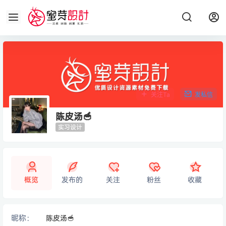
关注Ta
发私信
陈皮汤🥣
实习设计
概览
发布的
关注
粉丝
收藏
昵称：
陈皮汤🥣