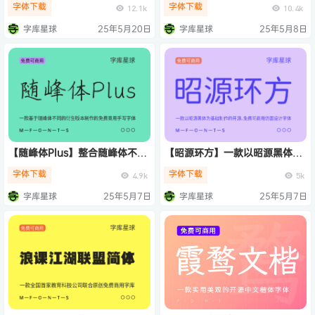
字体下载
字体下载
12.1k
10.4k
字库星球
25年5月20日
字库星球
25年5月8日
【随峰体Plus】整合随峰体不同
【昭源环方】一款以昭源黑体为
衍生版本制作的手写字体
基础制作的仿圆设计字体
字体下载
字体下载
4.9k
5k
字库星球
25年5月7日
字库星球
25年5月7日