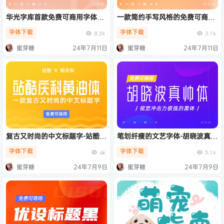
华光字库首款免费可商用字体下
一款简约手写风格的免费可商用
载 – 华光俊秀体
中文字体下载 – 今年也要加油鸭
字体下载
字体下载
8.2k
3.1k
蜜芽糖
24年7月11日
蜜芽糖
24年7月11日
复古又时尚的中文标题字-站酷庆
笔划纤瘦的文艺字体-胡晓波真帅
科黄油体
体
字体下载
字体下载
4k
5.1k
蜜芽糖
24年7月9日
蜜芽糖
24年7月9日