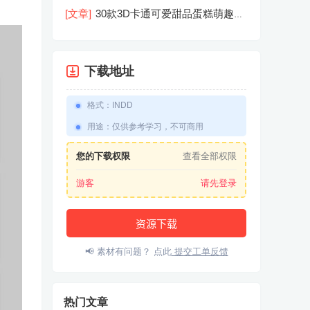
机屏幕模型PSD模板样机效果图素材
[文章]
30款3D卡通可爱甜品蛋糕萌趣糕
点公仔卡通形象icon图标PNG免抠图素
材
下载地址
格式
：
INDD
用途
：
仅供参考学习，不可商用
您的下载权限
查看全部权限
游客
请先登录
资源下载
📢 素材有问题？ 点此
提交工单反馈
热门文章