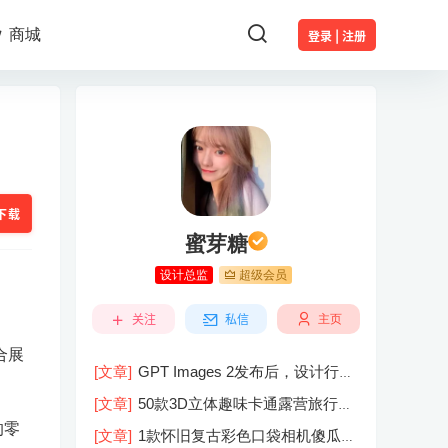
商城
登录 | 注册
下载
蜜芽糖
设计总监
超级会员
关注
私信
主页
合展
[文章]
GPT Images 2发布后，设计行业
的天真的塌了？
[文章]
50款3D立体趣味卡通露营旅行度
假旅游装备插图插画PNG免抠图片素材
的零
[文章]
1款怀旧复古彩色口袋相机傻瓜相
图