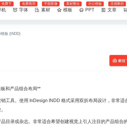
免费下
免费商用
平面图像
素材整合
办公模板
灵感教程
样机
字体
素材
模板
PPT
文章
板 (INDD)
前往
传册模板和产品组合布局**
。使用 InDesign INDD 格式采用双折布局设计，非常适
业。
产品目录或杂志。非常适合希望创建视觉上引人注目的产品组合