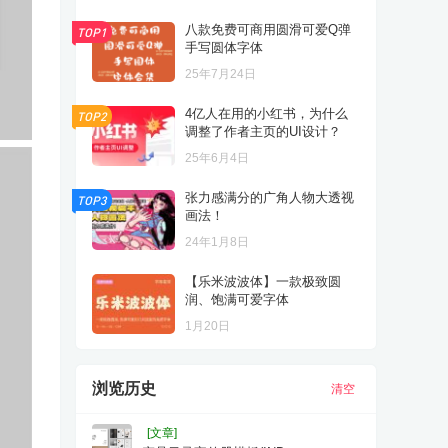
八款免费可商用圆滑可爱Q弹
TOP1
手写圆体字体
25年7月24日
4亿人在用的小红书，为什么
TOP2
调整了作者主页的UI设计？
25年6月4日
张力感满分的广角人物大透视
TOP3
画法！
24年1月8日
【乐米波波体】一款极致圆
润、饱满可爱字体
1月20日
浏览历史
清空
[文章]