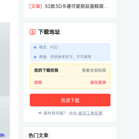
相机屏幕模型PSD模板样机效果图素材
[文章]
30款3D卡通可爱甜品蛋糕萌趣
糕点公仔卡通形象icon图标PNG免抠图
素材
下载地址
格式
：
PSD
用途
：
仅供参考学习，不可商用
您的下载权限
查看全部权限
游客
请先登录
资源下载
📢 素材有问题？ 点此
提交工单反馈
热门文章