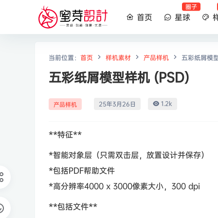
圈子
首页
星球
当前位置：
首页
样机素材
产品样机
五彩纸屑模型样
五彩纸屑模型样机 (PSD)
1.2k
25年3月26日
产品样机
**特征**
*智能对象层（只需双击层，放置设计并保存）
*包括PDF帮助文件
*高分辨率4000 x 3000像素大小，300 dpi
**包括文件**