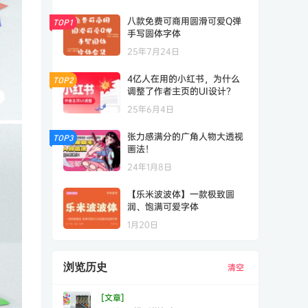
八款免费可商用圆滑可爱Q弹
TOP1
手写圆体字体
25年7月24日
4亿人在用的小红书，为什么
TOP2
调整了作者主页的UI设计？
25年6月4日
张力感满分的广角人物大透视
TOP3
画法！
24年1月8日
【乐米波波体】一款极致圆
润、饱满可爱字体
1月20日
浏览历史
清空
[文章]