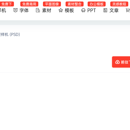
免费下
免费商用
平面图像
素材整合
办公模板
灵感教程
样机
字体
素材
模板
PPT
文章
机 (PSD)
前往