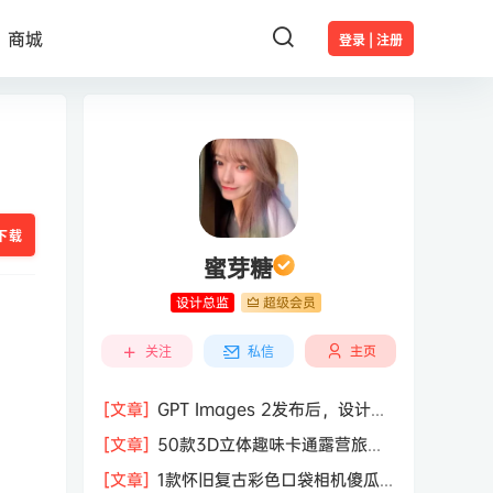
商城
登录 | 注册
下载
蜜芽糖
设计总监
超级会员
主页
关注
私信
[文章]
GPT Images 2发布后，设计行
业的天真的塌了？
[文章]
50款3D立体趣味卡通露营旅行
度假旅游装备插图插画PNG免抠图片素
[文章]
1款怀旧复古彩色口袋相机傻瓜
材图