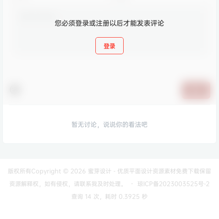
您必须登录或注册以后才能发表评论
登录
提交
暂无讨论，说说你的看法吧
版权所有Copyright © 2026
蜜芽设计 - 优质平面设计资源素材免费下载
保留
资源解释权，如有侵权，请联系我及时处理。
・
琼ICP备2023003525号-2
查询 14 次，耗时 0.3925 秒