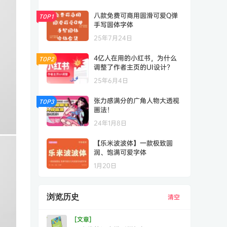
八款免费可商用圆滑可爱Q弹
TOP1
手写圆体字体
25年7月24日
4亿人在用的小红书，为什么
TOP2
调整了作者主页的UI设计？
25年6月4日
张力感满分的广角人物大透视
TOP3
画法！
24年1月8日
【乐米波波体】一款极致圆
润、饱满可爱字体
1月20日
浏览历史
清空
[文章]