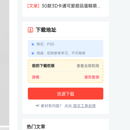
相机屏幕模型PSD模板样机效果图素材
[文章]
30款3D卡通可爱甜品蛋糕萌趣
糕点公仔卡通形象icon图标PNG免抠图
素材
下载地址
格式
：
PSD
用途
：
仅供参考学习，不可商用
您的下载权限
查看全部权限
游客
请先登录
资源下载
📢 素材有问题？ 点此
提交工单反馈
热门文章