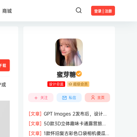
商城
登录 | 注册
下载
蜜芽糖
户或
设计总监
超级会员
主页
关注
私信
[文章]
GPT Images 2发布后，设计行
业的天真的塌了？
[文章]
50款3D立体趣味卡通露营旅行
度假旅游装备插图插画PNG免抠图片素
[文章]
1款怀旧复古彩色口袋相机傻瓜
材图