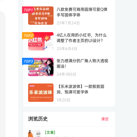
八款免费可商用圆滑可爱Q弹
TOP1
手写圆体字体
25年7月24日
4亿人在用的小红书，为什么
TOP2
调整了作者主页的UI设计？
25年6月4日
张力感满分的广角人物大透视
TOP3
画法！
24年1月8日
【乐米波波体】一款极致圆
润、饱满可爱字体
1月20日
浏览历史
清空
[文章]