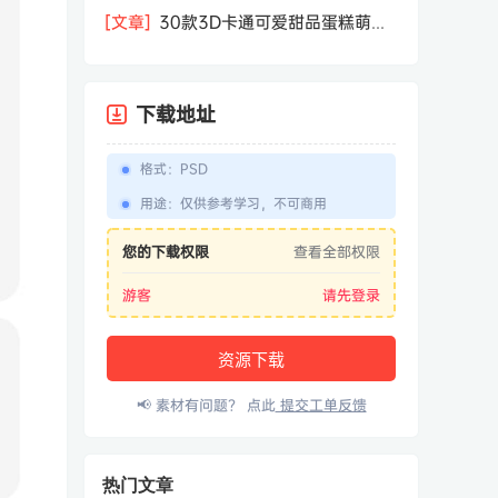
相机屏幕模型PSD模板样机效果图素材
[文章]
30款3D卡通可爱甜品蛋糕萌趣
糕点公仔卡通形象icon图标PNG免抠图
素材
下载地址
格式
：
PSD
用途
：
仅供参考学习，不可商用
您的下载权限
查看全部权限
游客
请先登录
资源下载
📢 素材有问题？ 点此
提交工单反馈
热门文章