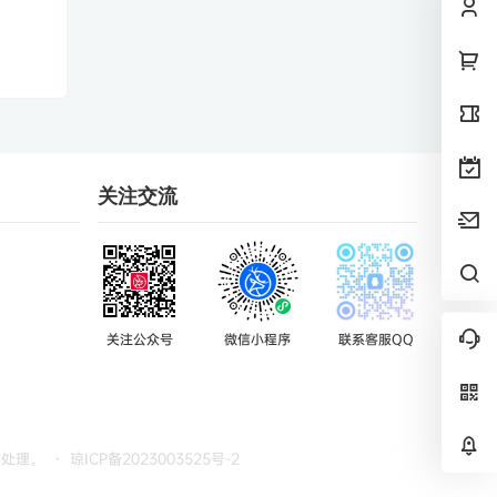
关注交流
关注公众号
微信小程序
联系客服QQ
时处理。
・
琼ICP备2023003525号-2