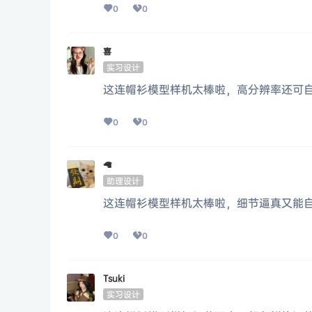
0
0
喜
实习设计
这连帽衫模型样机太棒啦，高分辨率还可
0
0
🦙
助理设计
这连帽衫模型样机太棒啦，细节逼真又能
0
0
Tsuki
实习设计