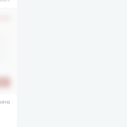
认修改
提交
4月9日