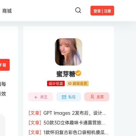
商城
登录 | 注册
下载
蜜芽糖
辑每
设计总监
超级会员
有效
主页
关注
私信
[文章]
GPT Images 2发布后，设计行
业的天真的塌了？
[文章]
50款3D立体趣味卡通露营旅行
度假旅游装备插图插画PNG免抠图片素
[文章]
1款怀旧复古彩色口袋相机傻瓜
材图