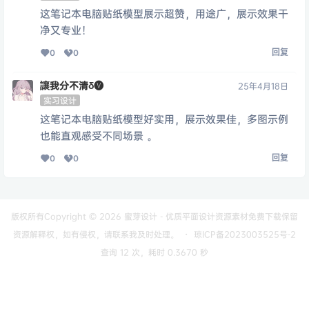
这笔记本电脑贴纸模型展示超赞，用途广，展示效果干
净又专业！
回复
0
0
讓我分不清δ🅥
25年4月18日
实习设计
这笔记本电脑贴纸模型好实用，展示效果佳，多图示例
也能直观感受不同场景 。
回复
0
0
版权所有Copyright © 2026
蜜芽设计 - 优质平面设计资源素材免费下载
保留
资源解释权，如有侵权，请联系我及时处理。
・
琼ICP备2023003525号-2
查询 12 次，耗时 0.3670 秒