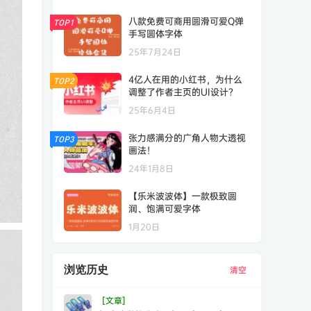
八款免费可商用圆滑可爱Q弹
TOP1
手写圆体字体
25年7月24日
4亿人在用的小红书，为什么
TOP2
调整了作者主页的UI设计？
25年6月4日
张力感满分的广角人物大透视
TOP3
画法！
24年1月8日
【乐米波波体】一款极致圆
润、饱满可爱字体
1月20日
浏览历史
清空
[文章]