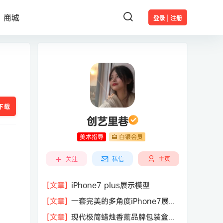
商城
登录 | 注册
下载
创艺里巷
美术指导
白银会员
主页
关注
私信
[文章]
iPhone7 plus展示模型
[文章]
一套完美的多角度iPhone7展示
模型（Mockup）套装
[文章]
现代极简蜡烛香薰品牌包装盒纸