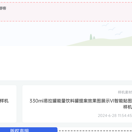
游客
样机素材
创样机
330ml易拉罐能量饮料罐提案效果图展示VI智能贴图
样机
2024-6-28 11:54:45
版权声明