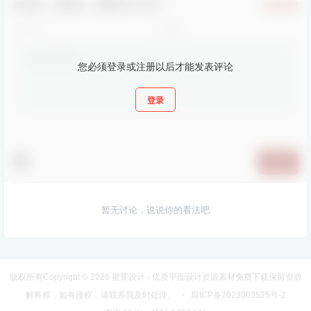
欢迎您，新朋友，感谢参与互动！
确认修改
您必须登录或注册以后才能发表评论
登录
提交
暂无讨论，说说你的看法吧
版权所有Copyright © 2026
蜜芽设计 - 优质平面设计资源素材免费下载
保留资源
解释权，如有侵权，请联系我及时处理。
・
琼ICP备2023003525号-2