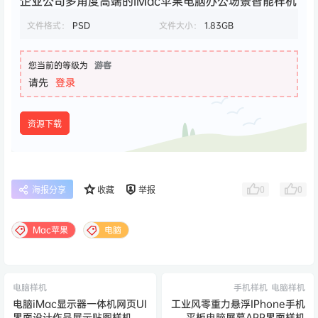
企业公司多角度高端的iMac苹果电脑办公场景智能样机
文件格式：
PSD
文件大小：
1.83GB
您当前的等级为
游客
请先
登录
资源下载
0
0
海报分享
收藏
举报
Mac苹果
电脑
电脑样机
手机样机
电脑样机
电脑iMac显示器一体机网页UI
工业风零重力悬浮IPhone手机
界面设计作品展示贴图样机
平板电脑屏幕APP界面样机