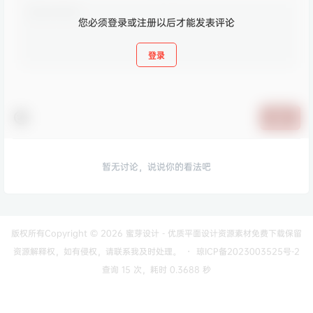
您必须登录或注册以后才能发表评论
登录
提交
暂无讨论，说说你的看法吧
版权所有Copyright © 2026
蜜芽设计 - 优质平面设计资源素材免费下载
保留
资源解释权，如有侵权，请联系我及时处理。
・
琼ICP备2023003525号-2
查询 15 次，耗时 0.3688 秒