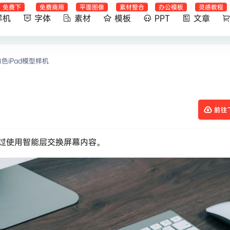
免费下
免费商用
平面图像
素材整合
办公模板
灵感教程
样机
字体
素材
模板
PPT
文章
色iPad模型样机
前往
。通过使用智能层交换屏幕内容。