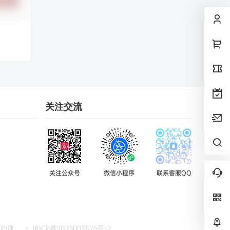
关注交流
关注公众号
微信小程序
联系客服QQ
时处理。
・
琼ICP备2023003525号-2