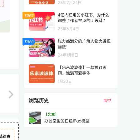
25年7月24日
4亿人在用的小红书，为什么
TOP2
调整了作者主页的UI设计？
25年6月4日
张力感满分的广角人物大透视
TOP3
画法！
24年1月8日
【乐米波波体】一款极致圆
润、饱满可爱字体
1月20日
浏览历史
清空
[文章]
办公室里的白色iPad模型
法律责