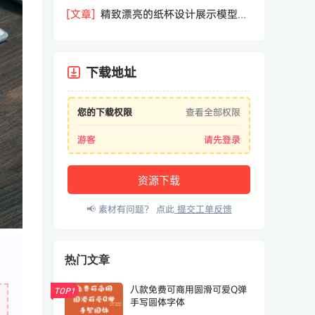
盒样机
[文章]
精致漂亮的纸杯设计展示模型
（Mockup）PSD下载
下载地址
您的下载权限
查看全部权限
游客
请先登录
资源下载
📢 素材有问题？ 点此
提交工单反馈
热门文章
八款免费可商用圆滑可爱Q弹
TOP1
手写圆体字体