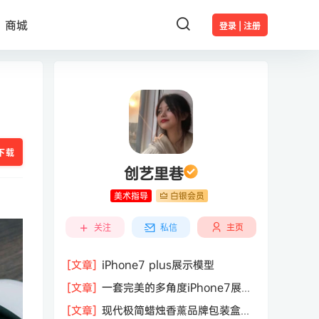
商城
登录 | 注册
下载
创艺里巷
美术指导
白银会员
主页
关注
私信
[文章]
iPhone7 plus展示模型
[文章]
一套完美的多角度iPhone7展示
模型（Mockup）套装
[文章]
现代极简蜡烛香薰品牌包装盒纸