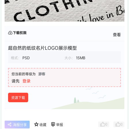
下载权限
查看
超自然的纸纹名片LOGO展示模型
格式：
PSD
大小：
15MB
您当前的等级为
游客
请先
登录
资源下载
0
0
海报分享
收藏
举报