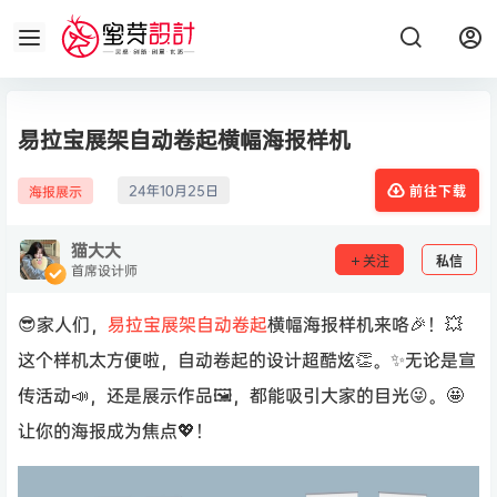
易拉宝展架自动卷起横幅海报样机
24年10月25日
海报展示
前往下载
猫大大
关注
私信
首席设计师
😎家人们，
易拉宝
展架
自动卷起
横幅海报样机来咯🎉！💥
这个样机太方便啦，自动卷起的设计超酷炫👏。✨无论是宣
传活动📣，还是展示作品🖼，都能吸引大家的目光😜。🤩
让你的海报成为焦点💖！