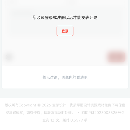
您必须登录或注册以后才能发表评论
登录
提交
暂无讨论，说说你的看法吧
版权所有Copyright © 2026
蜜芽设计 - 优质平面设计资源素材免费下载
保留
资源解释权，如有侵权，请联系我及时处理。
・
琼ICP备2023003525号-2
查询 12 次，耗时 0.3579 秒