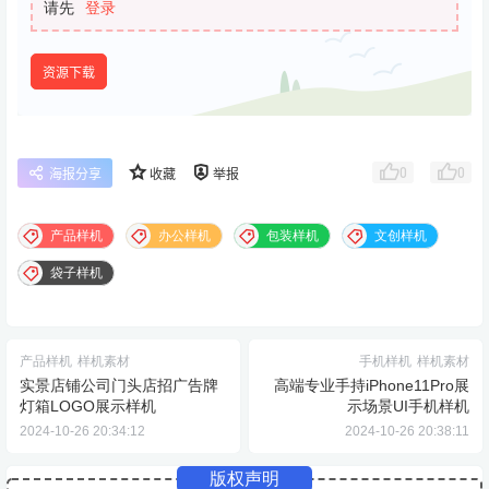
请先
登录
资源下载
0
0
海报分享
收藏
举报
产品样机
办公样机
包装样机
文创样机
袋子样机
产品样机
样机素材
手机样机
样机素材
实景店铺公司门头店招广告牌
高端专业手持iPhone11Pro展
灯箱LOGO展示样机
示场景UI手机样机
2024-10-26 20:34:12
2024-10-26 20:38:11
版权声明