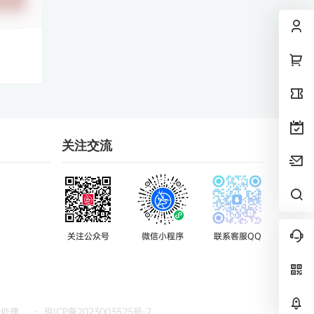
关注交流
关注公众号
微信小程序
联系客服QQ
时处理。
・
琼ICP备2023003525号-2