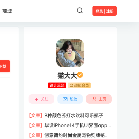
商城
登录 | 注册
下载
猫大大
设计总监
超级会员
主页
关注
私信
[文章]
9种颜色苏打水饮料可乐瓶子玻
璃瓶包装盒子样机
[文章]
毕设iPhone14手机UI界面app
样机 第38期
[文章]
创意简约时尚金属宠物狗牌铭牌