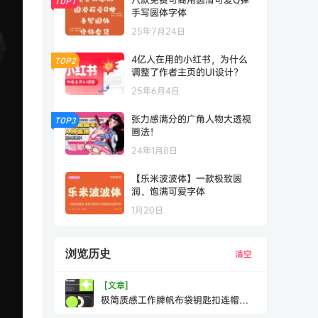
TOP1
手写圆体字体
25年7月24日
4亿人在用的小红书，为什么
TOP2
调整了作者主页的UI设计？
25年6月4日
张力感满分的广角人物大透视
TOP3
画法！
24年1月8日
【乐米波波体】一款极致圆
润、饱满可爱字体
1月20日
浏览历史
清空
[文章]
极简质感工作牌帆布袋钥匙扣连帽衫
棒球帽水瓶