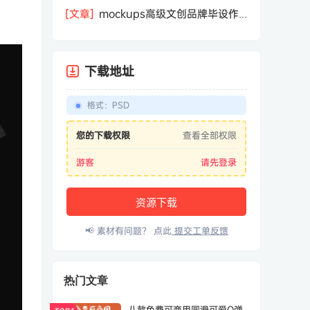
样机贴图
[文章]
mockups高级文创品牌毕设作
品样机合集样机
下载地址
格式
：
PSD
您的下载权限
查看全部权限
游客
请先登录
资源下载
📢 素材有问题？ 点此
提交工单反馈
热门文章
八款免费可商用圆滑可爱Q弹