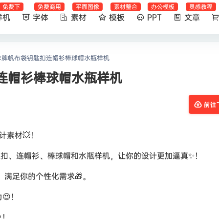
免费下
免费商用
平面图像
素材整合
办公模板
灵感教程
样机
字体
素材
模板
PPT
文章
作牌帆布袋钥匙扣连帽衫棒球帽水瓶样机
连帽衫棒球帽水瓶样机
前往
计素材💥！
匙扣、连帽衫、棒球帽和水瓶样机，让你的设计更加逼真✨！
，满足你的个性化需求🎁。
😍！
！