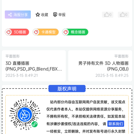
0
0
海报分享
收藏
举报
3D插画
卡通模型
概念插画
平面图形
平面图形
3D 直播插画
男子持有文件 3D 人物插画
(PNG,PSD,JPG,Blend,FBX,O
(PNG,OBJ)
BJ)
2025-3-15 8:49:21
2025-3-15 8:49:25
版权声明
站内部分内容由互联网用户自发贡献，该文观点
仅代表作者本人。本站仅提供网络资源分享服务，
不拥有所有权，不承担相关法律责任。如发现本站
有涉嫌抄袭侵权/违法违规的内容， 请
联系我们
一经核实，立即删除。并对发布账号进行永久封禁