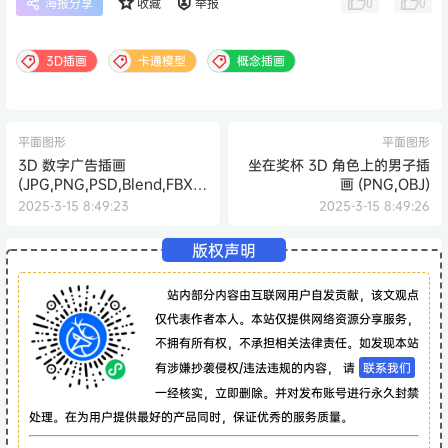
0
0
海报分享
收藏
举报
3D插画
卡通模型
概念插画
平面图形
平面图形
3D 数字广告插画
坐在奖杯 3D 角色上的男子插
(JPG,PNG,PSD,Blend,FBX,O
画 (PNG,OBJ)
BJ)
2025-3-15 8:49:23
2025-3-15 8:49:26
版权声明
站内部分内容由互联网用户自发贡献，该文观点
仅代表作者本人。本站仅提供网络资源分享服务，
不拥有所有权，不承担相关法律责任。如发现本站
有涉嫌抄袭侵权/违法违规的内容， 请
联系我们
一经核实，立即删除。并对发布账号进行永久封禁
处理。在为用户提供最好的产品同时，保证优秀的服务质量。