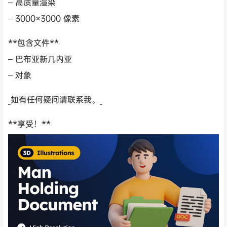
– 高质量渲染
– 3000×3000 像素
**包含文件**
– 巴布亚新几内亚
– 对象
_如有任何疑问请联系我。_
**享受！**