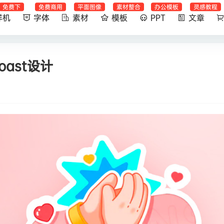
免费下
免费商用
平面图像
素材整合
办公模板
灵感教程
样机
字体
素材
模板
PPT
文章
ast设计