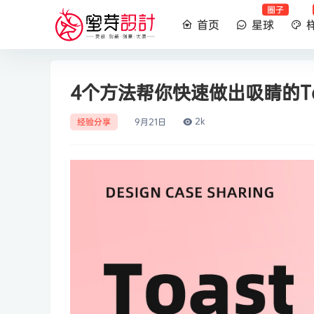
圈子
首页
星球
4个方法帮你快速做出吸睛的To
2k
经验分享
9月
21日