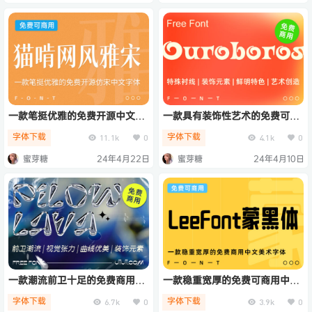
一款笔挺优雅的免费开源中文字
一款具有装饰性艺术的免费可商
体
用英文字体下载
字体下载
字体下载
11.1k
0
4.1k
0
蜜芽糖
24年4月22日
蜜芽糖
24年4月10日
一款潮流前卫十足的免费商用英
一款稳重宽厚的免费可商用中文
文字体
美术字体
字体下载
字体下载
6.7k
0
3.9k
0