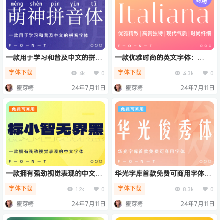
一款用于学习和普及中文的拼音
一款优雅时尚的英文字体：
字体：萌神拼音体
Italiana
字体下载
字体下载
6k
0
4.3k
0
蜜芽糖
24年7月11日
蜜芽糖
24年7月11日
一款拥有强劲视觉表现的中文字
华光字库首款免费可商用字体下
体：标小智无界黑
载 – 华光俊秀体
字体下载
字体下载
12k
0
8.3k
0
蜜芽糖
24年7月11日
蜜芽糖
24年7月11日